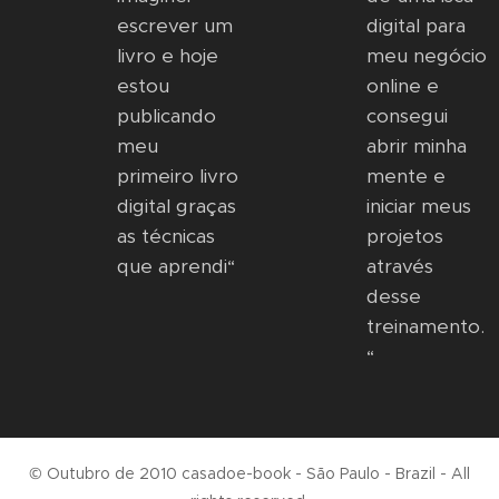
escrever um
digital para
livro e hoje
meu negócio
estou
online e
publicando
consegui
meu
abrir minha
primeiro livro
mente e
digital graças
iniciar meus
as técnicas
projetos
que aprendi“
através
desse
treinamento.
“
© Outubro de 2010 casadoe-book - São Paulo - Brazil - All