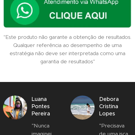
"Este produto não garante a obtenção de resultados.
Qualquer referência ao desempenho de uma
estratégia não deve ser interpretada como uma
garantia de resultados"
Luana
Debora
Pontes
Cristina
Pereira
Lopes
”Nunca
”Precisava
imaginei
de uma isca