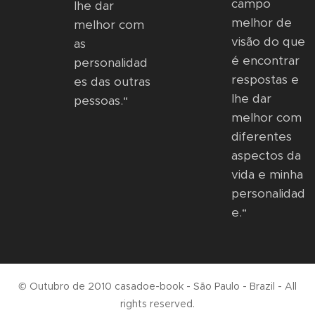
campo
lhe dar
melhor de
melhor com
visão do que
as
é encontrar
personalidad
respostas e
es das outras
lhe dar
pessoas.“
melhor com
diferentes
aspectos da
vida e minha
personalidad
e.“
© Outubro de 2010 casadoe-book - São Paulo - Brazil - All
rights reserved.