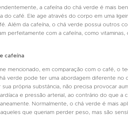
ntemente, a cafeína do chá verde é mais bené
a do café. Ele age através do corpo em uma ligei
é. Além da cafeína, o chá verde possui outros con
am perfeitamente com a cafeína, como vitaminas, 
e cafeína
encionado, em comparação com o café, o te
chá verde pode ter uma abordagem diferente no 
 sua própria substância, não precisa provocar au
ardíaca e pressão arterial, ao contrário do que a 
ntaneamente. Normalmente, o chá verde é mais apli
 aqueles que queriam perder peso, mas são sensí