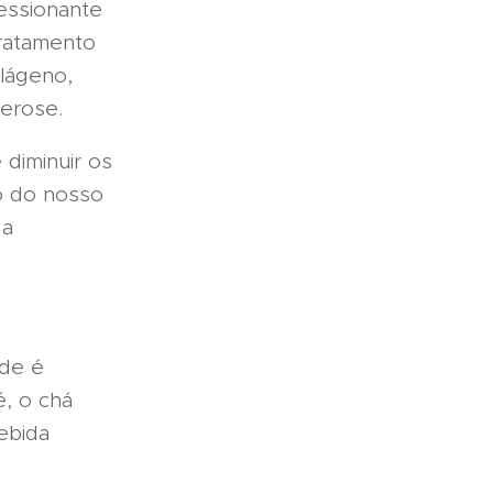
essionante
tratamento
olágeno,
lerose.
diminuir os
o do nosso
 a
de é
, o chá
ebida