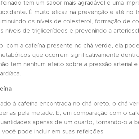
feinado tem um sabor mais agradável e uma impr
tioxidante. É muito eficaz na prevenção e até no 
iminuindo os níveis de colesterol, formação de c
s níveis de triglicerídeos e prevenindo a arteriosc
om a cafeína presente no chá verde, ela pode 
etabólicos que ocorrem significativamente dentr
não tem nenhum efeito sobre a pressão arterial e
ardíaca.
eína
à cafeína encontrada no chá preto, o chá ver
enas pela metade. E, em comparação com o café
uantidades apenas de um quarto, tornando-o a b
e você pode incluir em suas refeições.