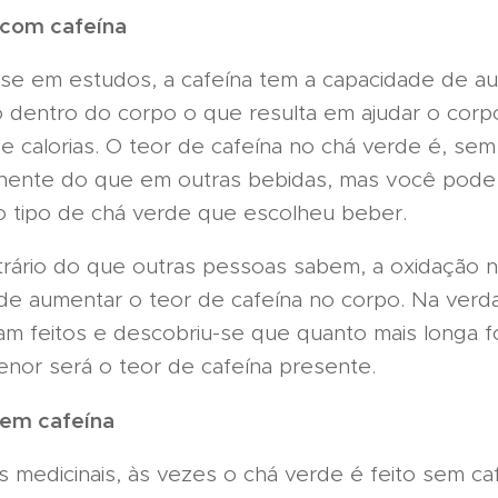
 com cafeína
m estudos, a cafeína tem a capacidade de au
 dentro do corpo o que resulta em ajudar o corp
 calorias. O teor de cafeína no chá verde é, sem
nente do que em outras bebidas, mas você pode 
 tipo de chá verde que escolheu beber.
io do que outras pessoas sabem, a oxidação n
de aumentar o teor de cafeína no corpo. Na verd
am feitos e descobriu-se que quanto mais longa f
enor será o teor de cafeína presente.
sem cafeína
edicinais, às vezes o chá verde é feito sem caf