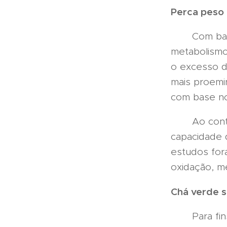
Perca peso
Com base e
metabolismo
o excesso de
mais proemi
com base no
Ao contrár
capacidade 
estudos for
oxidação, m
Chá verde 
Para fins m