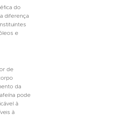
fica do
ra diferença
stituintes
óleos e
or de
corpo
mento da
cafeína pode
cável à
veis à