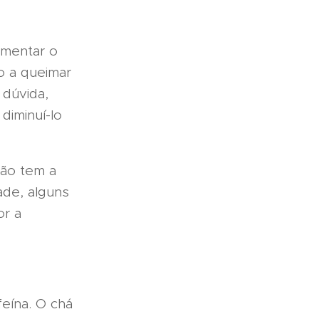
mentar o
o a queimar
 dúvida,
diminuí-lo
ão tem a
ade, alguns
or a
eína. O chá