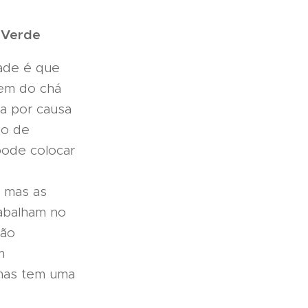
 Verde
e é que
em do chá
ia por causa
do de
pode colocar
 mas as
abalham no
vão
m
 mas tem uma