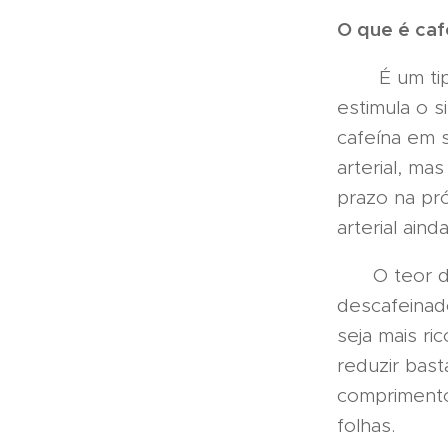
O que é caf
É um tipo 
estimula o 
cafeína em 
arterial, ma
prazo na pr
arterial ain
O teor de 
descafeinad
seja mais r
reduzir bast
comprimento
folhas.