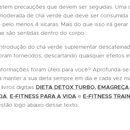
m precauções que devem ser seguidas. Uma q
moderada de chá verde que deve ser consumida 
 pelo menos 4 xícaras. Mais do que isso irá gerar
ue são sentidas dentro do corpo.
odução do chá verde suplementar descafeinad
oram fornecidos, descartando quaisquer efeitos in
rmações foram úteis para você? Aprofunda-se 
a manter a sua dieta sempre em dia e cada vez ma
DIETA DETOX TURBO
,
EMAGREÇA
ivros digitais
CIA
E-FITNESS PARA A VIDA
E-FITNESS TRAI
,
e
stão logo abaixo desse texto.