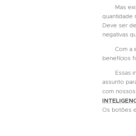
Mas existe
quantidade 
Deve ser de
negativas q
Com a intr
benefícios f
Essas info
assunto par
com nossos l
INTELIGEN
Os botões e