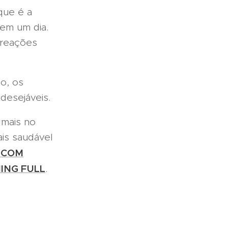
ue é a
em um dia.
 reações
o, os
desejáveis.
mais no
is saudável
 COM
NING FULL
.