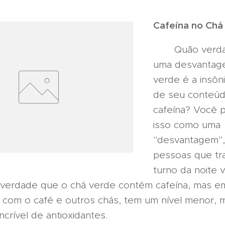
Cafeína no Chá
Quão verdad
uma desvantag
verde é a insôn
de seu conteú
cafeína? Você 
isso como uma
"desvantagem",
pessoas que tr
turno da noite 
É verdade que o chá verde contém cafeína, mas e
com o café e outros chás, tem um nível menor,
ncrível de antioxidantes.