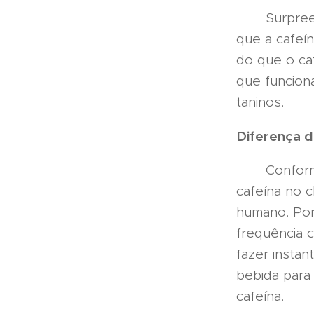
Surpreende
que a cafeín
do que o caf
que funcion
taninos.
Diferença d
Conforme m
cafeína no 
humano. Por
frequência c
fazer insta
bebida para
cafeína.