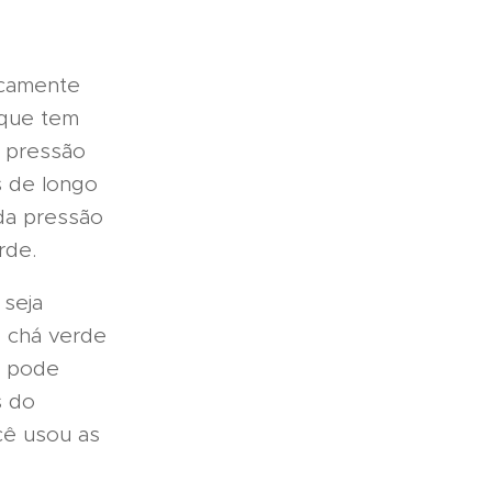
camente
 que tem
 pressão
s de longo
 da pressão
rde.
seja
o chá verde
a pode
s do
cê usou as