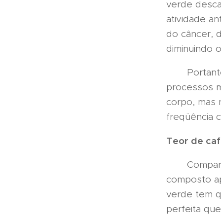
verde desca
atividade an
do câncer, d
diminuindo o
Portanto, c
processos m
corpo, mas 
freqüência c
Teor de caf
Comparado 
composto ap
verde tem q
perfeita qu